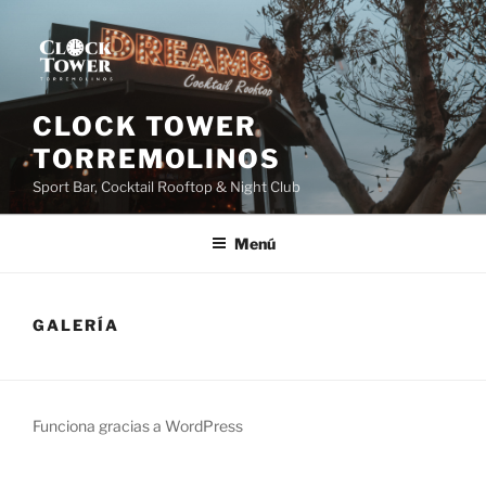
Saltar
al
contenido
CLOCK TOWER
TORREMOLINOS
Sport Bar, Cocktail Rooftop & Night Club
Menú
GALERÍA
Funciona gracias a WordPress